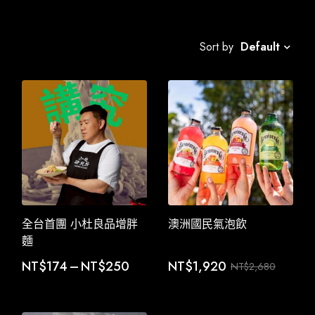
Default
Sort by
全台首團 小杜良品增胖
澳洲國民氣泡飲
麵
NT$
174
–
NT$
250
NT$
1,920
NT$
2,680