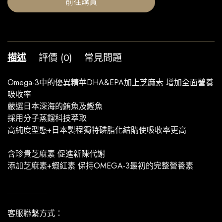
前往購買
描述
評價 (0)
常見問題
Omega-3中的優異精華DHA&EPA加上芝麻素 增加全面營養
吸收率
嚴選日本深海的鮪魚及鰹魚
採用分子蒸餾科技萃取
高純度型態+日本製程獨特磷脂化結購使吸收率更高
含珍貴芝麻素 促進新陳代謝
添加芝麻素+蝦紅素 保持OMEGA-3最初的完整營養素
＿＿＿＿＿
客服聯繫方式：